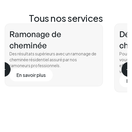
Tous nos services
Ramonage de
Déc
cheminée
ch
Des résultats supérieurs avec un ramonage de
Pour en
cheminée résidentiel assuré par nos
vous q
ramoneurs professionnels.
effica
vitrifié
En savoir plus
En