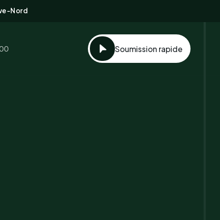
ive-Nord
100
Soumission rapide