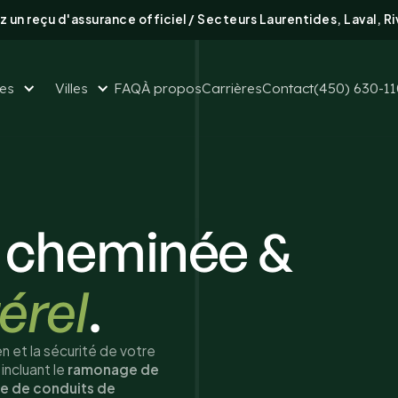
 un reçu d'assurance officiel / Secteurs Laurentides, Laval, R
ces
Villes
FAQ
À propos
Carrières
Contact
(450) 630-1
 cheminée &
érel
.
en et la sécurité de votre
incluant le
ramonage de
e de conduits de