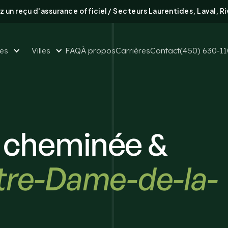
 un reçu d'assurance officiel / Secteurs Laurentides, Laval, R
ces
Villes
FAQ
À propos
Carrières
Contact
(450) 630-1
 cheminée &
otre-Dame-de-la-