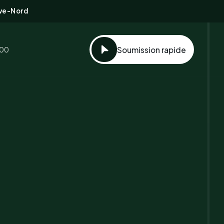
ive-Nord
100
Soumission rapide